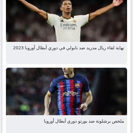
نهاية لقاء ريال مدريد ضد نابولي في دوري أبطال أوروبا 2023
ملخص برشلونة ضد بورتو دوري أبطال أوروبا