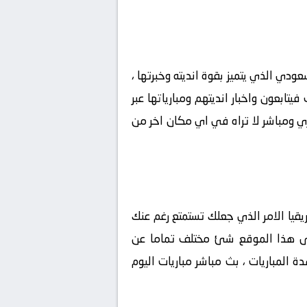
ي السعودي الذي يتميز بقوة انديته وخبرتها ،
تابعون واخبار انديتهم ومبارياتها عبر
ر حصري ومباشر لا تراه في اي مكان اخر من
ي افريقيا الامر الذي جعلك تستمتع رغم عنك
ر موقع هاي كورة hihi2 فمشاهدة المباريات على هذا الموقع شئ مختلف تماما عن
المباريات ، بث مباشر مباريات اليوم