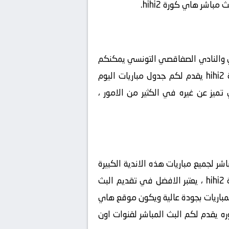
باشر هاي كورة hihi2.
الساحلي والنادي الصفاقصي التونسي يمكنكم
مشاهدة هذه المباريات القوية وتشجيع النادي الذي تحبه عبر موقع هاي كورة hihi2 ، موقع هاي كورة hihi2 يقدم لكم جدول مباريات اليوم
ك من معرفة جميع المباريات التي سوف تشاهدها عبر موقع هاي كورة hihi2 الذي تميز عن غيره في الكثير من الامور ،
ث مباشر لجميع مباريات هذه الاندية الكبيرة
والعريقة التي تتنافس مع بعضها للصراع على اللقب والصراع الذي يقدم مباشرة لكم عبر موقع هاي كورة hihi2 ، يعتبر الافضل في تقديم البث
مباريات بجودة عالية ويكون موقع هاي
كوره يقدم لكم البث المباشر لقنوات اون