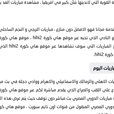
القوية التي لانديتها شأن كبير في افريقيا ، مشاهدة مباريات الغد بث م
المباريات مقدمة مجانا فهو الافضل دون منازع ، مباريات الترجي و النجم 
الجدول الذي يمكن
hihi.
hi يقدم لكم مباريات الاهلي والزمالك والاسماعيلي والاهرام ووادي دجلة في ب
دة مباريات الدوري المصري بث مباشر دون توقف حيث يتم عرض هذه ال
لتلفزيني للدوري المصري المنقول من قنوات اون تايم سبورت ، موقع هاي 