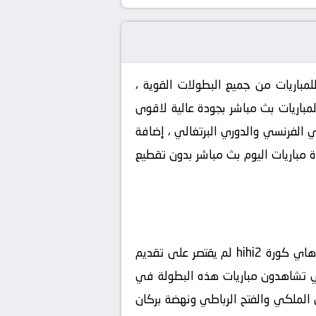
لمباريات من جميع البطولات القوية ،
نت وستبقى هي محور اهتمام الرياضيين العرب لذلك موقع هاي كورة hihi2 بقدم المباريات بث مباشر بجودة عالية لاقوى
ري الفرنسي والدوري البرتغالي ، إضافة
 في الوطن العربي ، مشاهدة مباريات اليوم بث مباشر بدون تقطيع
، موقع هاي كورة hihi2 لم يقتصر على تقديم
الذي تشاهدون مباريات هذه البطولة في
اريات الرجاء والوداد والجيش الملكي والفتح الرباطي ونهضة بركان