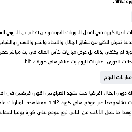
hi.
h يقدم لكم مباريات اندية كبيرة في افضل الدوريات العربية ونحن نتكلم عن الدور
ها تعرض للكثير من عشاق الهلال والاتحاد والنصر والاهلي والشباب في
hih ، موقع هاي كورة لم يكتفي بذلك بل عرض مباريات كأس الملك في بث مباش
 الدوري ، مباريات اليوم بث مباشر هاي كورة hihi2.
hi يقدم لكم بطولة دوري ابطال افريقيا حيث يشهد الصراع بين اقوى فريقيين ف
لانها مباريات البطولة ليست مملة وانت تشاههدها عب
هذا ما جعل الألاف من الناس تزور موقع هاي كورة يوميا لمشاهدة 