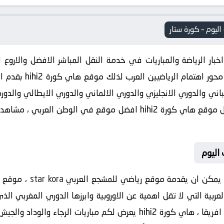
ار الرياضة والمباريات في خدمة النقل المباشر الافضل والاروع ل
الدوريات الاوروبية كا
سباني والدوري الانجليزي والدوري الالماني والدوري الايطالي والدو
الى الكؤوس المحلية ، الامر الذي يجعل موقع هاي كورة hihi2 افضل موقع
star kora
لعربية التي لا تقل اهمية عن الاوروبية وابرزها الدوري المغربي 
تغطية خاصة لأحد اقوى الدوريات في افريقا ، هاي كورة hihi2 يعرض لكم مب