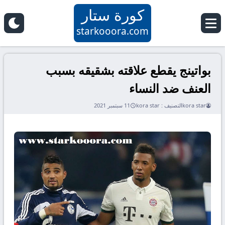
كورة ستار
starkooora.com
بواتينج يقطع علاقته بشقيقه بسبب
العنف ضد النساء
kora star
التصنيف :
kora star
11 سبتمبر 2021