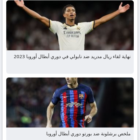
نهاية لقاء ريال مدريد ضد نابولي في دوري أبطال أوروبا 2023
ملخص برشلونة ضد بورتو دوري أبطال أوروبا