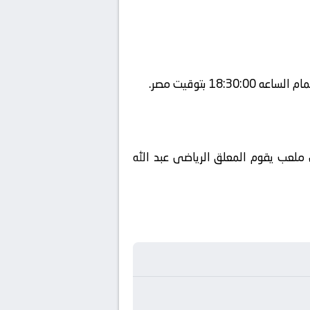
SSC Sport Extra  ويتم إستضافة المباراه في ملعب يقوم المعلق الرياضى عبد الله