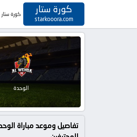
كورة ستار
كورة ستار
starkooora.com
الوحدة
للمحترفين