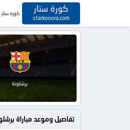
كورة ستار
كورة ستار
starkooora.com
برشلونة
تفاصيل وموعد مباراة برشلونة و كومو بتاريخ 10-08-5