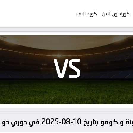
كورة اون لاين
كورة لايف
VS
202 في دوري دولي, كأس جوان غامبر