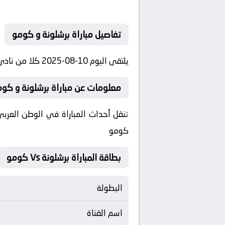
تفاصيل مباراة برشلونة و كومو
يلتقى اليوم 10-08-2025 كلا من نادى برشلونة و نادي كومو فى بطولة دولي, كأس جوان غامبر فى تمام الساعه 22:00:00 بتوقيت مصر.
معلومات عن مباراة برشلونة و كومو 10-08-5
تنقل أحداث المباراة في الوطن العربي
كومو
بطاقة المباراة برشلونة Vs كومو
البطولة
اسم القناة