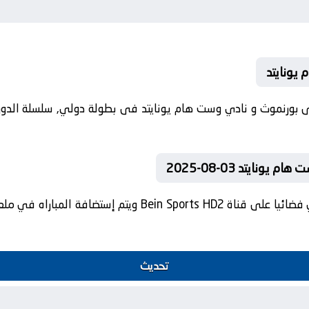
يونايتد
-08-2025 كلا من نادى بورنموث و نادي وست هام يونايتد فى بطولة دولي, سلسل
نايتد 03-08-2025
تنقل أحداث المباراة في الوطن العربي فضائيا على قناة ts HD2
تحديث