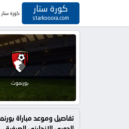
كورة ستار
كورة ستار
starkooora.com
بورنموث
الدوري الإنجليزي الصيفية