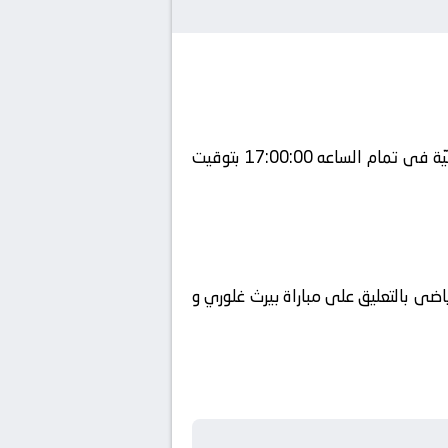
يلتقى اليوم 31-07-2025 كلا من نادى بيرث غلوري و نادي ميلان فى بطولة دولي, المباريات الوديّة الدوليّة فى تمام الساعه 17:00:00 بتوقيت
ضى بالتعليق على مباراة بيرث غلوري و