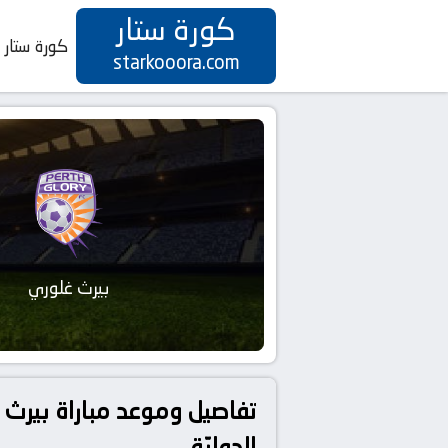
كورة ستار
كورة ستار
starkooora.com
بيرث غلوري
الدوليّة