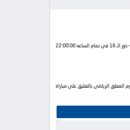
يلتقى اليوم 01-07-2025 كلا من نادى ريال مدريد و نادي يوفنتوس فى بطولة دولي, كأس العالم للأندية – دور الـ 16 فى تمام الساعه 22:00:00
تم إستضافة المباراه في ملعب يقوم المعلق الرياضى بالتعليق على مباراة