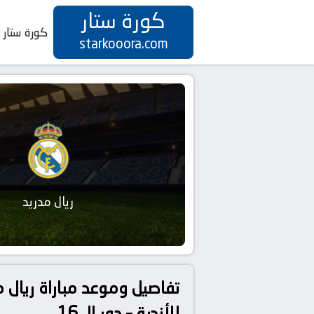
كورة ستار
كورة ستار
starkooora.com
ريال مدريد
للأندية – دور الـ 16