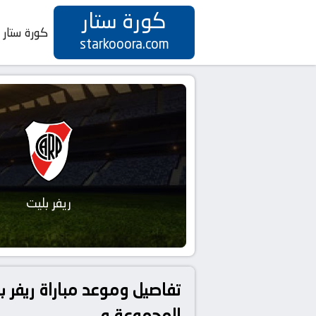
كورة ستار
كورة ستار
starkooora.com
ريفر بليت
المجموعة ه