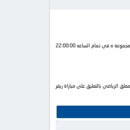
يلتقى اليوم 17-06-2025 كلا من نادى ريفر بليت و نادي اوراوا فى بطولة دولي, كأس العالم للأندية – المجموعة ه فى تمام الساعه 22:00:00
 المباراه في ملعب يقوم المعلق الرياضى بالتعليق على مباراة ريفر