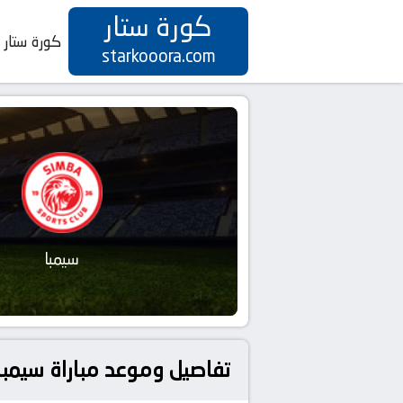
كورة ستار
كورة ستار
starkooora.com
سيمبا
تفاصيل وموعد مباراة سيمبا و نهضة بركان بتاريخ 