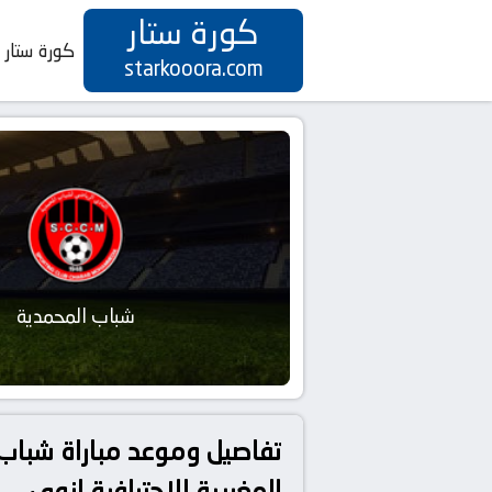
كورة ستار
كورة ستار
starkooora.com
شباب المحمدية
المغربية الاحترافية إنوي