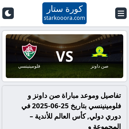
كورة ستار
starkooora.com
VS
صن داونز
فلومينينسي
تفاصيل وموعد مباراة صن داونز و
فلومينينسي بتاريخ 25-06-2025 في
دوري دولي, كأس العالم للأندية –
المجموعة و