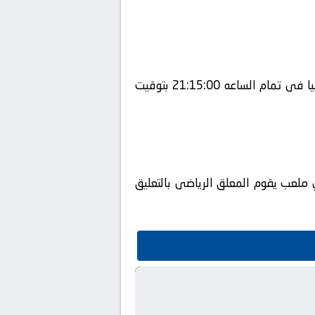
يلتقى اليوم 10-06-2025 كلا من نادى فلسطين و نادي عمان فى بطولة آسيا, تصفيات كأس العالم آسيا فى تمام الساعه 21:15:00 بتوقيت
beIN SPORTS HD  ويتم إستضافة المباراه في ملعب يقوم المعلق الرياضى بالتعليق