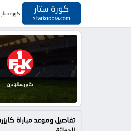
كورة ستار
كورة ستار
starkooora.com
كايزرسلاوترن
الدوليّة