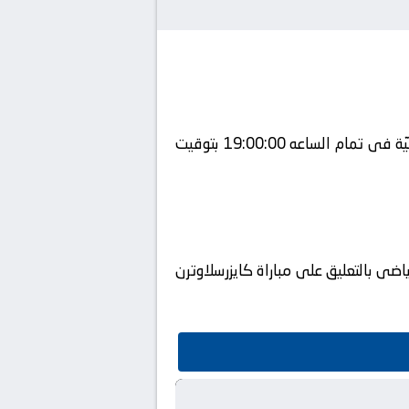
يلتقى اليوم 26-07-2025 كلا من نادى كايزرسلاوترن و نادي روما فى بطولة دولي, المباريات الوديّة الدوليّة فى تمام الساعه 19:00:00 بتوقيت
ضى بالتعليق على مباراة كايزرسلاوترن