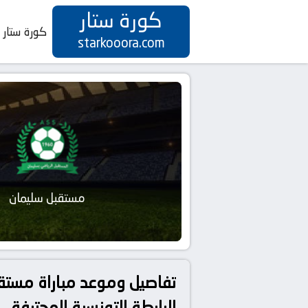
كورة ستار
كورة ستار
starkooora.com
مستقبل سليمان
الرابطة التونسية المحترفة