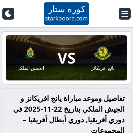
كورة ستار
starkooora.com
VS
يانج افريكانز
الجيش الملكي
تفاصيل وموعد مباراة يانج افريكانز و
الجيش الملكي بتاريخ 22-11-2025 في
دوري أفريقيا, دوري أبطال أفريقيا –
المجموعات